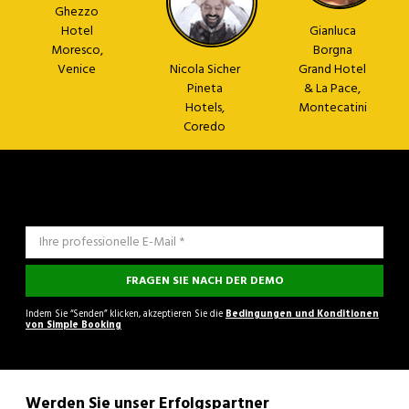
Ghezzo
Hotel
Gianluca
Moresco,
Borgna
Venice
Nicola Sicher
Grand Hotel
Pineta
& La Pace,
Hotels,
Montecatini
Coredo
FRAGEN SIE NACH DER DEMO
Indem Sie “Senden” klicken, akzeptieren Sie die
Bedingungen und Konditionen
von Simple Booking
Werden Sie unser Erfolgspartner