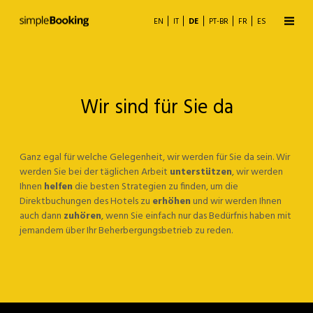
EN
IT
DE
PT-BR
FR
ES
Wir sind für Sie da
Ganz egal für welche Gelegenheit, wir werden für Sie da sein. Wir
Buchungsmaschine
werden Sie bei der täglichen Arbeit
unterstützen
, wir werden
Ihnen
helfen
die besten Strategien zu finden, um die
Channel Manager
Direktbuchungen des Hotels zu
erhöhen
und wir werden Ihnen
auch dann
zuhören
, wenn Sie einfach nur das Bedürfnis haben mit
jemandem über Ihr Beherbergungsbetrieb zu reden.
Business Analytics