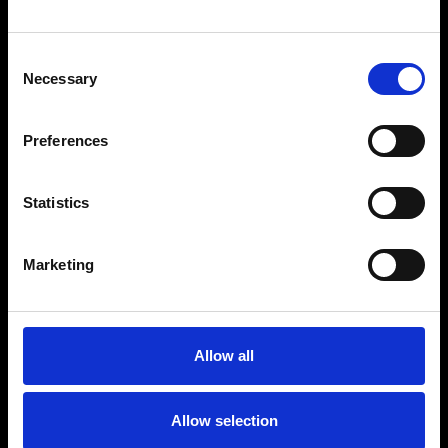
Consent
Necessary
Selection
Preferences
Statistics
I have read, understood and accepted the
link
regard to "D. LGS. 196/2003 Tutela
della Privacy" (Italian Law).
Marketing
Ich möchte für den Newsletter eingeschrieben werden, um Informationen über die
Neuigkeiten von Simple Booking und über Initiativen und Produktangebote von
QNT zu erhalten.
Allow all
Allow selection