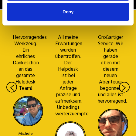
Deny
Hervorragendes
All meine
Großartiger
Werkzeug.
Erwartungen
Service. Wir
Ein
wurden
haben
ehrliches
übertroffen.
gerade
Dankeschön
Der
eben mit
an das
Helpdesk
diesem
gesamte
ist bei
neuen
Helpdesk
jeder
Abenteuer
Team!
Anfrage
begonnen
präzise und
und alles ist
aufmerksam.
hervorragend.
Unbedingt
weiterzuempfehlen!
Michele