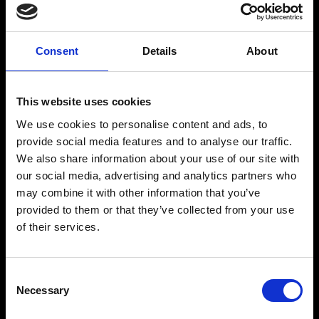
Simple Booking?
Consent
Details
About
This website uses cookies
We use cookies to personalise content and ads, to
Additional information
provide social media features and to analyse our traffic.
We also share information about your use of our site with
our social media, advertising and analytics partners who
may combine it with other information that you’ve
provided to them or that they’ve collected from your use
of their services.
Consent
Necessary
Selection
Inscrivez-vous à notre newsletter et offrez-vous en exclusivité toute l'actualité
concernant Simple Booking, nos produits ainsi que les principales nouvelles
provenant du secteur hôtelier international.