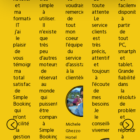
et
simple
voudrais
toute
facilemen
ma
à
remercier
attente.
disponibl
formation
utiliser.
de
Le
à
IT
Il
tout
service
partir
j’ai
n’existe
mon
clients
de
le
que
coeur
est
tout
plaisir
très
l’équipe
très
PC,
de
peu
du
précis,
smartpho
vous
d’autres
service
attentif
et
témoigner
moteurs
d’assistance
et
tablet.
ma
de
à la
toujours
Grande
total
réservation
clientèle!
à
fiabilité
satisfaction
au
l’écoute
dans
de
monde
de
la
Simple
qui
mes
résolutio
Booking
puissent
besoins.
de
qui
être
Je
problème
m’ont
comparés
le
et
facilité
à
conseille
de
Michele
la
Simple
vivement!
répondre
Ghezzo
gestion
Booking.
à
Hotel