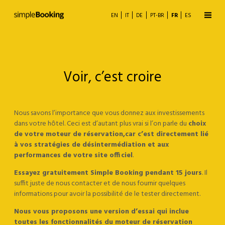
EN
IT
DE
PT-BR
FR
ES
Voir, c’est croire
Nous savons l’importance que vous donnez aux investissements
Moteur de réservationn
dans votre hôtel. Ceci est d’autant plus vrai si l’on parle du
choix
de votre moteur de réservation,car c’
est directement lié
Distribution en ligne
à vos stratégies de désintermédiation et aux
performances de votre site officiel
.
Plateforme Metasearch
Essayez gratuitement Simple Booking pendant 15 jours
. Il
suffit juste de nous contacter et de nous fournir quelques
informations pour avoir la possibilité de le tester directement.
Informatique décisionnelle
Nous vous proposons une version d’essai qui inclue
toutes les fonctionnalités du moteur de réservation