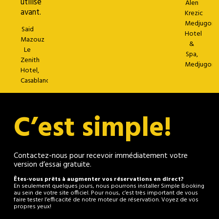
utilisé
Alen
avant.
Krezic
Medjugorje
Said
Hotel
Mazouz
&
Le
Spa,
Zenith
Medjugorje
Hotel,
Casablanca
C’est simple!
Contactez-nous pour recevoir immédiatement votre
version d’essai gratuite.
Êtes-vous prêts à augmenter vos réservations en direct?
En seulement quelques jours, nous pourrons installer Simple Booking
au sein de votre site officiel. Pour nous, c’est très important de vous
faire tester l’efficacité de notre moteur de réservation. Voyez de vos
propres yeux!