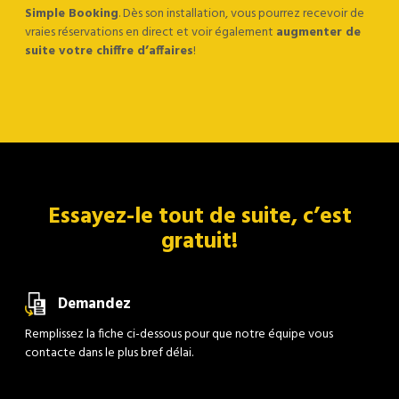
Simple Booking
. Dès son installation, vous pourrez recevoir de
vraies réservations en direct et voir également
augmenter de
suite votre chiffre d’affaires
!
Partner
Contact
Essayez-le tout de suite, c’est
gratuit!
Resellers
Demandez
Remplissez la fiche ci-dessous pour que notre équipe vous
Demo
contacte dans le plus bref délai.