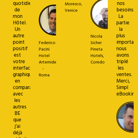
quotidienne
nos
Moresco,
de
besoins.
Venice
mon
La
Hôtel.
partie
Un
la
autre
plus
Nicola
point
important
Federico
Sicher
positif
nous
Pacini
Pineta
est
avons
Hotel
Hotels,
votre
triplé
Artemide
Coredo
interface
les
-
graphique
ventes.
Roma
en
Merci,
comparaison
Simpl
avec
eBooking
les
autres
BE
que
j’ai
déjà