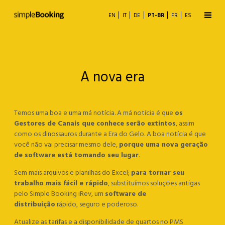
EN
IT
DE
PT-BR
FR
ES
A nova era
Temos uma boa e uma má notícia. A má notícia é que
os
Motor de Reservas
Gestores de Canais que conhece serão extintos
, assim
como os dinossauros durante a Era do Gelo. A boa notícia é que
Gestor de canais
você não vai precisar mesmo dele,
porque uma nova geração
de software está tomando seu lugar
.
Metabuscas
Sem mais arquivos e planilhas do Excel;
para tornar seu
trabalho mais fácil e rápido
, substituímos soluções antigas
pelo Simple Booking iRev, um
software de
Business Analytics
distribuição
rápido, seguro e poderoso.
Atualize as tarifas e a disponibilidade de quartos no PMS