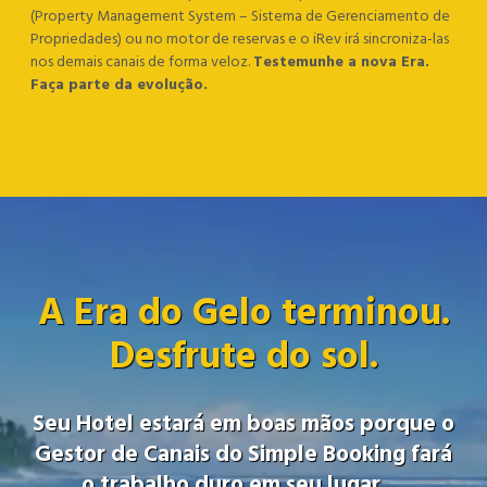
(Property Management System – Sistema de Gerenciamento de
Propriedades) ou no motor de reservas e o iRev irá sincroniza-las
nos demais canais de forma veloz.
Testemunhe a nova Era.
Faça parte da evolução.
Parceiros
Contato
A Era do Gelo terminou.
Desfrute do sol.
Agregue valor a sua oferta
Seu Hotel estará em boas mãos porque o
Solicite um período de testes
Gestor de Canais do Simple Booking fará
o trabalho duro em seu lugar …