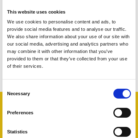
O máximo de controle com o mínimo de
esforço
This website uses cookies
Manter o controle de todos os canais pode ser
We use cookies to personalise content and ads, to
estressante.
Assuma o controle de seu inventário
provide social media features and to analyse our traffic.
gerenciando a distribuição como nunca antes. Sem mais
estresse: basta definir suas tarifas e disponibilidade, aumentar
We also share information about your use of our site with
suas reservas e seu volume de vendas em todos os canais
our social media, advertising and analytics partners who
com apenas um clique.
may combine it with other information that you’ve
provided to them or that they’ve collected from your use
of their services.
Consent
Necessary
Selection
Preferences
Grande
Estou
O
Fácil
ferramenta!
satisfeito
serviço
de
Meu
além
é
usar
Statistics