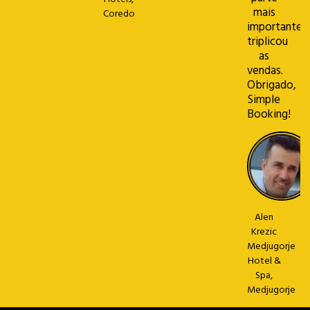
mais
Coredo
importante:
triplicou
as
vendas.
Obrigado,
Simple
Booking!
Alen
Krezic
Medjugorje
Hotel &
Spa,
Medjugorje