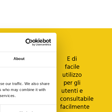
ervizio
E di
About
uperlativo.
facile
bbiamo
utilizzo
appena
per gli
se our traffic. We also share
iniziato
utenti e
ers who may combine it with
 services.
questa
consultabile
nuova
facilmente