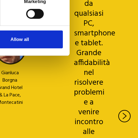
vventura
da
Marketing
 tutto è
qualsiasi
plendido.
PC,
smartphone
Allow all
e tablet.
Grande
affidabilità
nel
Gianluca
Borgna
risolvere
rand Hotel
problemi
& La Pace,
e a
ontecatini
venire
incontro
alle