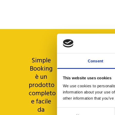
Simple
Grand
Consent
Booking
strume
è un
Un
This website uses cookies
prodotto
sincer
We use cookies to personalis
completo
ringra
information about your use of
other information that you’ve
e facile
va a
da
tutto i
Consent