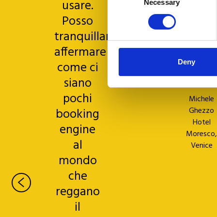
usare.
team
Necessary
Selection
Posso
dell’he
tranquillamente
affermare
Deny
come ci
siano
pochi
Michele
booking
Ghezzo
Hotel
engine
Moresco,
al
Venice
mondo
che
reggano
il