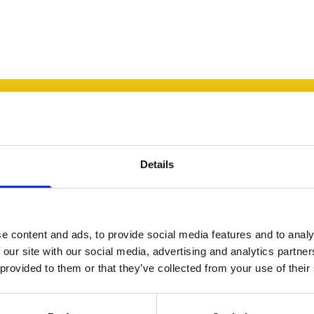
e
Sono
S
Details
nto.
soddisfatto
s
al di là
A
o
di ogni
e content and ads, to provide social media features and to analy
ziamento
mia
 our site with our social media, advertising and analytics partn
 provided to them or that they’ve collected from your use of their
aspettativa.
l
L’helpdesk