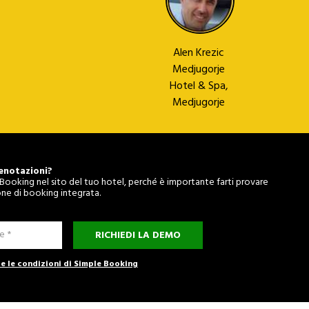
Alen Krezic
Medjugorje
Hotel & Spa,
Medjugorje
enotazioni?
e Booking nel sito del tuo hotel, perché è importante farti provare
one di booking integrata.
RICHIEDI LA DEMO
 e le condizioni di Simple Booking