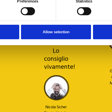
è
a
Preferences
Statistics
lpdesk!
preciso
e
e
s
attento
Allow selection
a ogni
richiesta.
Lo
consiglio
vivamente!
G
M
Nicola Sicher