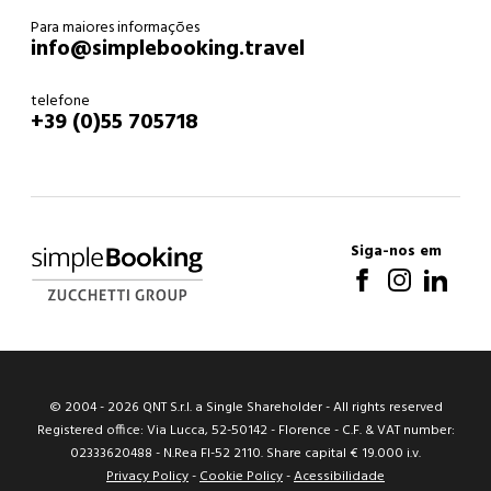
Para maiores informações
info@simplebooking.travel
telefone
+39 (0)55 705718
Siga-nos em
© 2004 -
2026
QNT S.r.l. a Single Shareholder - All rights reserved
Registered office: Via Lucca, 52-50142 - Florence - C.F. & VAT number:
02333620488 - N.Rea FI-52 2110. Share capital € 19.000 i.v.
Privacy Policy
-
Cookie Policy
-
Acessibilidade