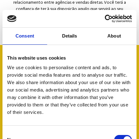
relacionamento entre agências e vendas diretas. Você terá a
confiança de ter à sua disposição aquilo que servirá ao seu
negócio com eficiência e lucratividade.
Consent
Details
About
This website uses cookies
We use cookies to personalise content and ads, to
Grande
Estou
O
Fácil
provide social media features and to analyse our traffic.
ferramenta!
satisfeito
serviço
de
We also share information about your use of our site with
Meu
além
é
usar
our social media, advertising and analytics partners who
mais
das
incrível.
para
may combine it with other information that you’ve
sincero
expectativas.
Entramos
os
obrigado
O time
nessa
clientes
provided to them or that they’ve collected from your use
a toda
de
nova
em
of their services.
equipe
suporte
aventura
qualquer
de
é
e tudo
computador,
Suporte
preciso
é
smartphone
Consent
e
maravilhoso.
ou