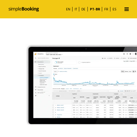
EN
IT
DE
PT-BR
FR
ES
Motor de Reservas
Gestor de canais
Metabuscas
Business Analytics