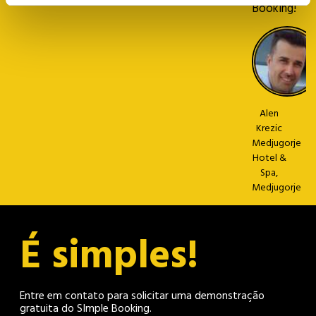
Booking!
Alen
Krezic
Medjugorje
Hotel &
Spa,
Medjugorje
É simples!
Entre em contato para solicitar uma demonstração
gratuita do SImple Booking.