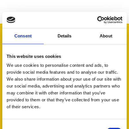
Consent
Details
About
Simple
Grande
Sono
Servizio
E di
Booking
strumento.
soddisfatto
superlativo.
facile
This website uses cookies
è
Un
al
Abbiamo
utilizzo
We use cookies to personalise content and ads, to
un
sincero
di
appena
per
provide social media features and to analyse our traffic.
prodotto
ringraziamento
là
iniziato
gli
completo
va a
di
questa
utenti
We also share information about your use of our site with
e
tutto
ogni
nuova
e
our social media, advertising and analytics partners who
facile
il
mia
avventura
consultab
may combine it with other information that you’ve
da
team
aspettativa.
e
facilment
provided to them or that they’ve collected from your use
usare.
dell’helpdesk!
L’helpdesk
tutto
da
of their services.
Posso
è
è
qualsiasi
tranquillamente
preciso
splendido.
PC,
affermare
e
smartpho
Consent
come
attento
e