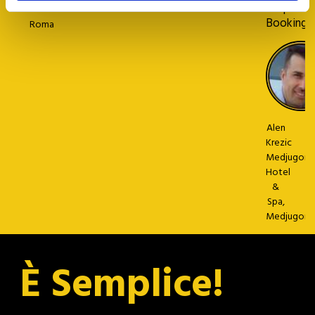
Simple
-
Booking.
Roma
Alen
Krezic
Medjugorje
Hotel
&
Spa,
Medjugorje
È Semplice!