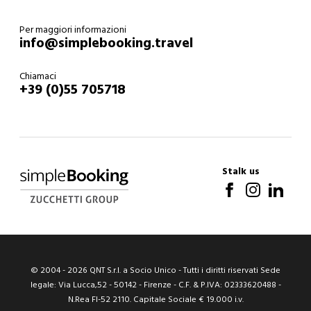
Per maggiori informazioni
info@simplebooking.travel
Chiamaci
+39 (0)55 705718
Stalk us
© 2004 -
2026
QNT S.r.l. a Socio Unico - Tutti i diritti riservati Sede
legale: Via Lucca,52 - 50142 - Firenze - C.F. & P.IVA: 02333620488 -
N.Rea FI-52 2110. Capitale Sociale € 19.000 i.v.