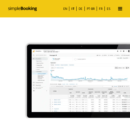
EN
IT
DE
PT-BR
FR
ES
Booking Engine
Rate Match
Channel Manager
Metasearch